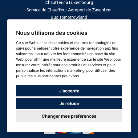
Chauffeur à Luxembourg
Service de Chauffeur Aéroport de Zaventem
Bus Tomorrowland
Minivan à Louvain
Nous utilisons des cookies
Minibus à Gand
Ce site Web utilise des cookies et d'autres technologies de
Minibus à Anvers
suivi pour améliorer votre expérience de navigation aux fins
Limousine à Knokke-Bruges
suivantes :
pour activer les fonctionnalités de base du site
Web
,
pour offrir une meilleure expérience sur le site Web
,
pour
Chauffeur à Dinant
mesurer votre intérêt pour nos produits et services et pour
Chauffeur à Paris
personnaliser les interactions marketing
,
pour diffuser des
Chauffeur à Amsterdam
publicités plus pertinentes pour vous
.
J'accepte
Copyright © 2023 Driver Brussels - Tous droits réservés
Je refuse
Designed & Developed by
Web-graphique
Changer mes préférences
Paiement sécurisé
: Sur le site ou à bord votre paiement est sécurisé