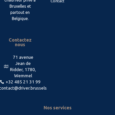
Contact
Bruxelles et
partout en
Belgique.
Contactez
nous
71 avenue
Jean de
Ridder, 1780,
Wemmel
+32 485 21 31 99
contact@driver.brussels
Nos services