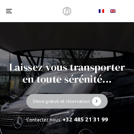
Toggle
navigation
Laissez vous transporter
en toute sérénité...
Devis gratuit et réservation
+32 485 21 31 99
Contactez nous: