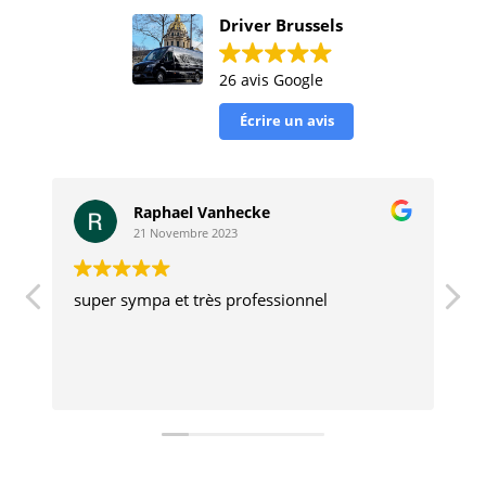
Driver Brussels
26 avis Google
Écrire un avis
Raphael Vanhecke
21 Novembre 2023
super sympa et très professionnel
D
n
B