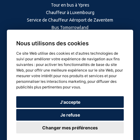
Tour en bus à Ypres
Chauffeur à Luxembourg
Service de Chauffeur Aéroport de Zaventem
Bus Tomorrowland
Minivan à Louvain
Nous utilisons des cookies
Minibus à Gand
Ce site Web utilise des cookies et d'autres technologies de
Minibus à Anvers
suivi pour améliorer votre expérience de navigation aux fins
Limousine à Knokke-Bruges
suivantes :
pour activer les fonctionnalités de base du site
Web
,
pour offrir une meilleure expérience sur le site Web
,
pour
Chauffeur à Dinant
mesurer votre intérêt pour nos produits et services et pour
Chauffeur à Paris
personnaliser les interactions marketing
,
pour diffuser des
Chauffeur à Amsterdam
publicités plus pertinentes pour vous
.
J'accepte
Copyright © 2023 Driver Brussels - Tous droits réservés
Je refuse
Designed & Developed by
Web-graphique
Changer mes préférences
Paiement sécurisé
: Sur le site ou à bord votre paiement est sécurisé