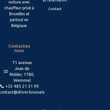
et réservation
voiture avec
chauffeur privé à
Contact
Bruxelles et
partout en
Belgique.
Contactez
nous
71 avenue
Jean de
Ridder, 1780,
Wemmel
+32 485 21 31 99
contact@driver.brussels