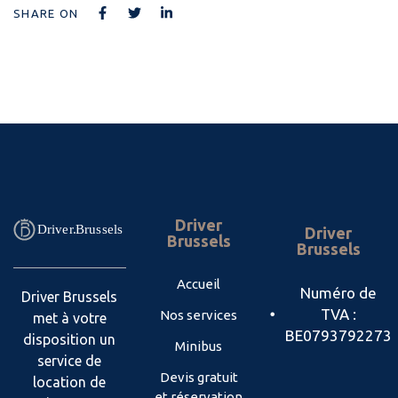
SHARE ON
Driver
Driver
Brussels
Brussels
Accueil
Numéro de
Driver Brussels
TVA :
Nos services
met à votre
BE0793792273
disposition un
Minibus
service de
Devis gratuit
location de
et réservation